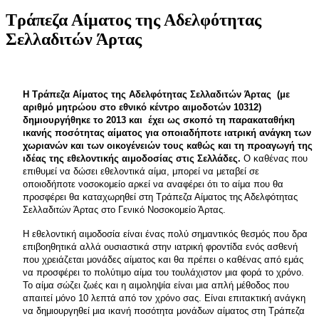
Τράπεζα Αίματος της Αδελφότητας
Σελλαδιτών Άρτας
Η Τράπεζα Αίματος της Αδελφότητας Σελλαδιτών Άρτας (με
αριθμό μητρώου στο εθνικό κέντρο αιμοδοτών 10312)
δημιουργήθηκε το 2013 και έχει ως σκοπό τη παρακαταθήκη
ικανής ποσότητας αίματος για οποιαδήποτε ιατρική ανάγκη των
χωριανών και των οικογένειών τους καθώς και τη προαγωγή της
ιδέας της εθελοντικής αιμοδοσίας στις Σελλάδες.
Ο καθένας που
επιθυμεί να δώσει εθελοντικά αίμα, μπορεί να μεταβεί σε
οποιοδήποτε νοσοκομείο αρκεί να αναφέρει ότι το αίμα που θα
προσφέρει θα καταχωρηθεί στη Τράπεζα Αίματος της Αδελφότητας
Σελλαδιτών Άρτας στο Γενικό Νοσοκομείο Άρτας.
Η εθελοντική αιμοδοσία είναι ένας πολύ σημαντικός θεσμός που δρα
επιβοηθητικά αλλά ουσιαστικά στην ιατρική φροντίδα ενός ασθενή
που χρειάζεται μονάδες αίματος και θα πρέπει ο καθένας από εμάς
να προσφέρει το πολύτιμο αίμα του τουλάχιστον μια φορά το χρόνο.
Το αίμα σώζει ζωές και η αιμοληψία είναι μια απλή μέθοδος που
απαιτεί μόνο 10 λεπτά από τον χρόνο σας. Είναι επιτακτική ανάγκη
να δημιουργηθεί μια ικανή ποσότητα μονάδων αίματος στη Τράπεζα