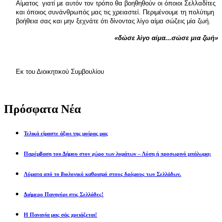
Αίματος γιατί με αυτόν τον τρόπο θα βοηθηθούν οι όποιοι Σελλαδίτες
και όποιος συνάνθρωπός μας τις χρειαστεί. Περιμένουμε τη πολύτιμη
βοήθεια σας και μην ξεχνάτε ότι δίνοντας λίγο αίμα σώζεις μία ζωή.
«δώσε λίγο αίμα...σώσε μια ζωή»
Εκ του Διοικητικού Συμβουλίου
Πρόσφατα Νέα
Τελικά είμαστε άξιοι της μοίρας μας
Παρέμβαση του Δήμου στον χώρο των λυμάτων – Λύση ή προσωρινό μπάλωμα;
Λύματα από το βιολογικό καθρισμό στους δρόμους των Σελλάδων.
Διήμερο Πανηγύρι στις Σελλάδες!
Η Παναγία μας σάς χρειάζεται!