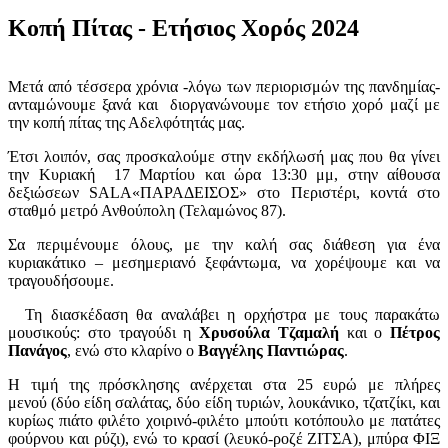
Κοπή Πίτας - Ετήσιος Χορός 2024
Μετά από τέσσερα χρόνια -λόγω των περιορισμών της πανδημίας-
ανταμώνουμε ξανά και
διοργανώνουμε τον ετήσιο χορό μαζί με
την κοπή πίτας της Αδελφότητάς μας.
Έτσι λοιπόν, σας προσκαλούμε στην εκδήλωσή μας που θα γίνει
την Κυριακή
17 Μαρτίου και ώρα 13:30 μμ, στην αίθουσα
δεξιώσεων SALA«ΠΑΡΑΔΕΙΣΟΣ» στο Περιστέρι, κοντά στο
σταθμό μετρό Ανθούπολη (Τελαμώνος 87).
Σα περιμένουμε όλους, με την καλή σας διάθεση για ένα
κυριακάτικο – μεσημεριανό ξεφάντωμα, να χορέψουμε και να
τραγουδήσουμε.
Τη διασκέδαση θα αναλάβει η ορχήστρα με τους παρακάτω
μουσικούς: στο τραγούδι η
Χρυσούλα Τζαμαλή
και ο
Πέτρος
Πανάγος
, ενώ στο κλαρίνο ο
Βαγγέλης Παντιώρας
.
Η τιμή της πρόσκλησης ανέρχεται στα
25 ευρώ
με πλήρες
μενού
(δύο είδη σαλάτας, δύο είδη τυριών, λουκάνικο, τζατζίκι, και
κυρίως πιάτο φιλέτο χοιρινό-φιλέτο μπούτι κοτόπουλο με πατάτες
φούρνου και ρύζι), ενώ το κρασί (λευκό-ροζέ ΖΙΤΣΑ), μπύρα ΦΙΞ