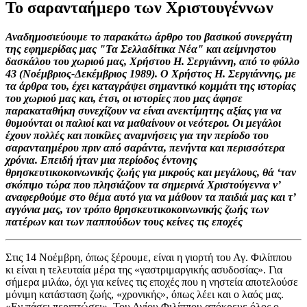
Το σαρανταήμερο των Χριστουγέννων
Αναδημοσιεύουμε το παρακάτω άρθρο του βασικού συνεργάτη
της εφημερίδας μας "Τα Σελλαδίτικα Νέα" και αείμνηστου
δασκάλου του χωριού μας, Χρήστου Η. Σεργιάννη, από το φύλλο
43 (Νοέμβριος-Δεκέμβριος 1989). Ο Χρήστος Η. Σεργιάννης, με
τα άρθρα του, έχει καταγράψει σημαντικό κομμάτι της ιστορίας
του χωριού μας και, έτσι, οι ιστορίες που μας άφησε
παρακαταθήκη συνεχίζουν να είναι ανεκτίμητης αξίας για να
θυμούνται οι παλιοί και να μαθαίνουν οι νεότεροι. Οι μεγάλοι
έχουν πολλές και ποικίλες αναμνήσεις για την περίοδο του
σαρανταημέρου πριν από σαράντα, πενήντα και περισσότερα
χρόνια. Επειδή ήταν μια περίοδος έντονης
θρησκευτικοκοινωνικής ζωής για μικρούς και μεγάλους, θά ‘ταν
σκόπιμο τώρα που πλησιάζουν τα σημερινά Χριστούγεννα ν’
αναφερθούμε στο θέμα αυτό για να μάθουν τα παιδιά μας και τ’
αγγόνια μας, τον τρόπο θρησκευτικοκοινωνικής ζωής των
πατέρων και των παππούδων τους κείνες τις εποχές
Στις 14 Νοέμβρη, όπως ξέρουμε, είναι η γιορτή του Αγ. Φιλίππου
κι είναι η τελευταία μέρα της «γαστριμαργικής ασυδοσίας». Για
σήμερα μιλάω, όχι για κείνες τις εποχές που η νηστεία αποτελούσε
μόνιμη κατάσταση ζωής, «χρονικής», όπως λέει και ο λαός μας.
«Εν πάσει περιπτώσει». Του Αγίου Φιλίππου απόκρευε όλος ο