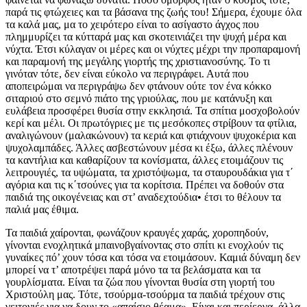
παρά τις φτώχειες και τα βάσανα της ζωής του! Σήμερα, έχουμε όλα
τα καλά μας, μα το χειρότερο είναι το ασίγαστο άγχος που
πλημμυρίζει τα κύτταρά μας και σκοτεινιάζει την ψυχή μέρα και
νύχτα. Έτσι κύλαγαν οι μέρες και οι νύχτες μέχρι την προπαραμονή
και παραμονή της μεγάλης γιορτής της χριστιανοσύνης. Το τι
γινόταν τότε, δεν είναι εύκολο να περιγράφει. Αυτά που
αποπειρώμαι να περιγράψω δεν φτάνουν ούτε τον ένα κόκκο
σιταριού στο σεμνό πιάτο της γριούλας, που με κατάνυξη και
ευλάβεια προσφέρει θυσία στην εκκλησιά. Τα σπίτια μοσχοβολούν
κερί και μέλι. Οι πρωτόγριες με τις μεσόκοπες στρίβουν τα φτίλια,
αναλιγώνουν (μαλακώνουν) τα κεριά και φτιάχνουν ψυχοκέρια και
ψυχολαμπάδες. Άλλες ασβεστώνουν μέσα κι έξω, άλλες πλένουν
τα καντήλια και καθαρίζουν τα κονίσματα, άλλες ετοιμάζουν τις
λειτρουγιές, τα υψώματα, τα χριστόψωμα, τα σταυρουδάκια για τ΄
αγόρια και τις κ΄τσούνες για τα κορίτσια. Πρέπει να δοθούν στα
παιδιά της οικογένειας και στ’ αναδεχτούδια• έτσι το θέλουν τα
παλιά μας έθιμα.
Τα παιδιά χαίρονται, φωνάζουν κραυγές χαράς, χοροπηδούν,
γίνονται ενοχλητικά μπαινοβγαίνοντας στο σπίτι κι ενοχλούν τις
γυναίκες πό’ χουν τόσα και τόσα να ετοιμάσουν. Καμιά δύναμη δεν
μπορεί να τ’ αποτρέψει παρά μόνο τα τα βελάσματα και τα
γουρλίσματα. Είναι τα ζώα που γίνονται θυσία στη γιορτή του
Χριστούλη μας. Τότε, τσούρμα-τσούρμα τα παιδιά τρέχουν στις
γειτονιές για να δουν το «απαίσιο θέαμα». Είναι και περίεργα, άλλα