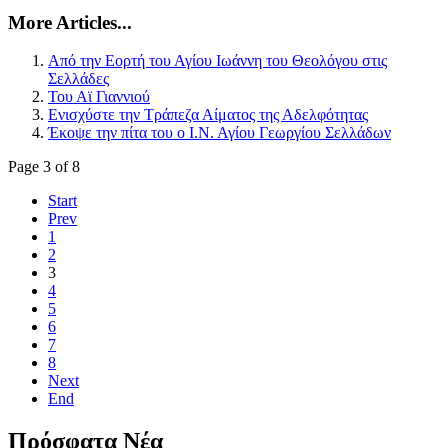
More Articles...
Από την Εορτή του Αγίου Ιωάννη του Θεολόγου στις
Σελλάδες
Του Αϊ Γιαννιού
Ενισχύστε την Τράπεζα Αίματος της Αδελφότητας
Έκοψε την πίτα του ο Ι.Ν. Αγίου Γεωργίου Σελλάδων
Page 3 of 8
Start
Prev
1
2
3
4
5
6
7
8
Next
End
Πρόσφατα Νέα