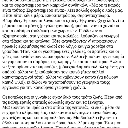
και το σαρανταήμερο των καιρικών συνθηκών. «Μωρέ τι καιρός
είναι τούτος; Σαρανταήμερο είναι;» λέει πολλές φορές ο λαός μας.
Πίτσι-πίτσι κάθε μέρα. Εικοσιτετράωρα, σαρανταοχτάωρα.
Βδομάδες. Έρευαν τα λόγια και οι οχτιές. Έβγαιναν (ξεχείλιζαν) τα
ρέματα και οι μάνες (μεγάλα χαντάκια), φούσκωναν τα χαντάκια
και τα σαϊτάρια (αυλάκια) των χωραφιών. Γράδωναν οι
τζομπαναραίοι στα γρέκια και τις καλύβες, λούφαζαν οι γεωργοί
στα τζάκια και τα κατώγια. Τότε αναγκάζονταν ν’ αποφασίσουν
ηρωικές εξορμήσεις για κλαρί στο λόγγο και για χορτάρι στα
γρασίδια. Ήταν και οι γκαστρωμένες γελάδες, οι πρατίνες και οι
γίδες που κινδύνευαν να απορρίξουν. Άλλοι έβρισκαν την ευκαιρία
να γομώσουν τα σαμάρια, τις αλιμαργιές και τα καπίστρια. Άλλοι
να ξεσπορίσουν τα καρπούζια, (ρόκες/καλαμπόκια/διαλεγμένες για
σπόρο), άλλοι να ξεκαθαρίσουν τον καπνό (ήταν πολλοί
καπνοπαραγωγοί τότε), άλλοι να χαβανίσουν καπνό (να κόψουν
καπνό ψιλό), κι άλλοι να ταχτοποιήσουν τα γεωργικά τουςς
εργαλεία για την καινούργια γεωργική χρόνια.
Οι κοπέλες και οι γυναίκες είχαν δικό τους τρόπο ζωής. Πέρα από
τις καθημερινές σπιτικές δουλειές είχαν και τα ξενύχτια.
Μαζεύονταν τα βράδια στα σπίτια της γειτονιάς, κι εκεί, μέσα σε
ευχάριστο κλίμα παρέας, έπλεκαν και κένταγαν τραγουδώντας,
χαχανίζοντας και κουτσομπολεύοντας. Μα δύσκολα έβγαινε το
άδολο κουτσομπολιό στον «αέρα», όπως λέμε σήμερα. Έτσι μου
φαίνεται να φωνάξω δυνατά. Πόσο όμορφος ήταν ο κόσμος τότε,