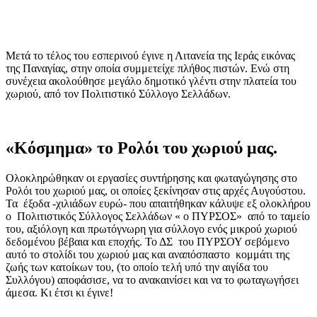
Μετά το τέλος του εσπερινού έγινε η Λιτανεία της Ιεράς εικόνας
της Παναγίας, στην οποία συμμετείχε πλήθος πιστών. Ενώ στη
συνέχεια ακολούθησε μεγάλο δημοτικό γλέντι στην πλατεία του
χωριού, από τον Πολιτιστικό Σύλλογο Σελλάδων.
«Κόσμημα» το Ρολόι του χωριού μας.
Ολοκληρώθηκαν οι εργασίες συντήρησης και φωταγώγησης στο
Ρολόι του χωριού μας, οι οποίες ξεκίνησαν στις αρχές Αυγούστου.
Τα
έξοδα -χιλιάδων ευρώ- που απαιτήθηκαν κάλυψε εξ ολοκλήρου
ο
Πολιτιστικός Σύλλογος Σελλάδων « ο ΠΥΡΣΟΣ»
από το ταμείο
του, αξιόλογη και πρωτόγνωρη για σύλλογο ενός μικρού χωριού
δεδομένου βέβαια και εποχής. Το ΔΣ
του ΠΥΡΣΟΥ σεβόμενο
αυτό το στολίδι του χωριού μας και αναπόσπαστο
κομμάτι της
ζωής των κατοίκων του, (το οποίο τελή υπό την αιγίδα του
Συλλόγου) αποφάσισε, να το ανακαινίσει και να το φωταγωγήσει
άμεσα. Κι έτσι κι έγινε!