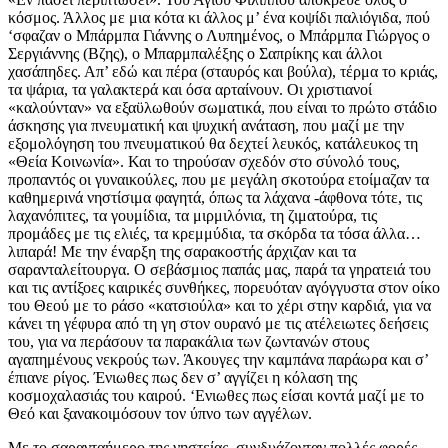
κόσμος. Άλλος με μια κότα κι άλλος μ’ ένα κοψίδι παλιόγιδα, πού
‘σφαζαν ο Μπάρμπα Γιάννης ο Λυπημένος, ο Μπάρμπα Γιώργος ο
Σεργιάννης (Βζης), ο Μπαρμπαλέξης ο Σαπρίκης και άλλοι
χασάπηδες. Απ’ εδώ και πέρα (σταυρός και βούλα), τέρμα το κριάς,
τα ψάρια, τα γαλακτερά και όσα αρταίνουν. Οι χριστιανοί
«καλούνταν» να εξαϋλωθούν σωματικά, που είναι το πρώτο στάδιο
άσκησης για πνευματική και ψυχική ανάταση, που μαζί με την
εξομολόγηση του πνευματικού θα δεχτεί λευκός, κατάλευκος τη
«Θεία Κοινωνία». Και το τηρούσαν σχεδόν στο σύνολό τους,
προπαντός οι γυναικούλες, που με μεγάλη σκοτούρα ετοίμαζαν τα
καθημερινά νηστίσιμα φαγητά, όπως τα λάχανα -άφθονα τότε, τις
λαχανόπιτες, τα γουμίδια, τα μιρμιλόνια, τη ζιματούρα, τις
προμάδες με τις ελιές, τα κρεμμύδια, τα σκόρδα τα τόσα άλλα…
λιπαρά! Με την έναρξη της σαρακοστής άρχιζαν και τα
σαρανταλείτουργα. Ο σεβάσμιος παπάς μας, παρά τα γηρατειά του
και τις αντίξοες καιρικές συνθήκες, πορευόταν αγόγγυστα στον οίκο
του Θεού με το ράσο «κατσιούλα» και το χέρι στην καρδιά, για να
κάνει τη γέφυρα από τη γη στον ουρανό με τις ατέλειωτες δεήσεις
του, για να περάσουν τα παρακάλια των ζωντανών στους
αγαπημένους νεκρούς των. Άκουγες την καμπάνα παράωρα και σ’
έπιανε ρίγος. Ένιωθες πως δεν σ’ αγγίζει η κόλαση της
κοσμοχαλασιάς του καιρού. ‘Ενιωθες πως είσαι κοντά μαζί με το
Θεό και ξανακοιμόσουν τον ύπνο των αγγέλων.
Με το σαρανταήμερο της νηστείας, συνδυάζονταν πολλές φορές