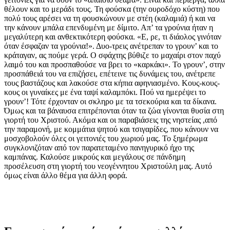
θέλουν και το μεράδι τους. Τη φούσκα (την ουροδόχο κύστη) που
πολύ τους αρέσει να τη φουσκώνουν με στέη (καλαμιά) ή και να
την κάνουν μπάλα επενδυμένη με δίμιτο. Απ’ τα γρούνια ήταν η
μεγαλύτερη και ανθεκτικότερη φούσκα. «Ε, ρε, τι διάολος γινόταν
όταν έσφαζαν τα γρούνια!». Δυο-τρεις ανέτρεπαν το γρουν’ και το
κράταγαν, ας πούμε γερά. Ο σφάχτης βύθιζε το μαχαίρι στον παχύ
λαιμό του και προσπαθούσε να βρει το «καρκάκι». Το γρουν’, στην
προσπάθειά του να επιζήσει, επέτεινε τις δυνάμεις του, ανέτρεπε
τους βαστάζους και λακούσε στα κήπια αφηνιασμένο. Κους-κους-
κους οι γυναίκες με ένα ταψί καλαμπόκι. Πού να ημερέψει το
γρουν’! Τότε έρχονταν οι σκληρο με τα τσεκούρια και τα δίκανα.
Όμως και τα βάναυσα επιτρέπονται όταν τα ζώα γίνονται θυσία στη
γιορτή του Χριστού. Ακόμα και οι παραβιάσεις της νηστείας ,από
την παραμονή, με κομμάτια ψητού και τσιγαρίδες, που κάνουν να
μοσχοβολούν όλες οι γειτονιές του χωριού μας. Το ξημέρωμα
συγκλονιζόταν από τον παρατεταμένο πανηγυρικό ήχο της
καμπάνας. Καλούσε μικρούς και μεγάλους σε πάνδημη
προσέλευση στη γιορτή του νεογέννητου Χριστούλη μας. Αυτό
όμως είναι άλλο θέμα για άλλη φορά.