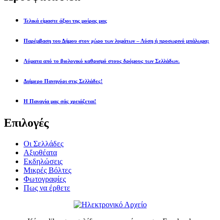
Τελικά είμαστε άξιοι της μοίρας μας
Παρέμβαση του Δήμου στον χώρο των λυμάτων – Λύση ή προσωρινό μπάλωμα;
Λύματα από το βιολογικό καθρισμό στους δρόμους των Σελλάδων.
Διήμερο Πανηγύρι στις Σελλάδες!
Η Παναγία μας σάς χρειάζεται!
Επιλογές
Οι Σελλάδες
Αξιοθέατα
Εκδηλώσεις
Μικρές Βόλτες
Φωτογραφίες
Πως να έρθετε